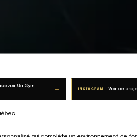
cevoir Un Gym
→
Voir ce proj
INSTAGRAM
Québec
rsonnalisé qui complète un environnement de form