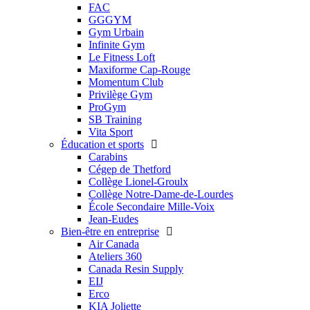
FAC
GGGYM
Gym Urbain
Infinite Gym
Le Fitness Loft
Maxiforme Cap-Rouge
Momentum Club
Privilège Gym
ProGym
SB Training
Vita Sport
Éducation et sports
Carabins
Cégep de Thetford
Collège Lionel-Groulx
Collège Notre-Dame-de-Lourdes
École Secondaire Mille-Voix
Jean-Eudes
Bien-être en entreprise
Air Canada
Ateliers 360
Canada Resin Supply
EIJ
Erco
KIA Joliette