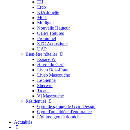
EIJ
Erco
KIA Joliette
MCL
Mulligan
Nouvelle Hauteur
OBM Toitures
Promutuel
STC Acoustique
UAP
Bien-être hôtelier
Espace W
Havre du Cerf
Liveo Bois-Franc
Liveo Mascouche
Le Sienna
Sherwin
Treana
Vï Mascouche
Résidentiel
Gym de garage de Gym Design
Gym d'un athlète d'endurance
L'ultime gym à domicile
Actualités