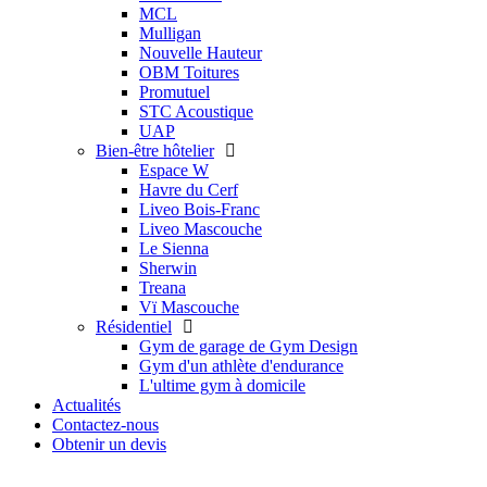
MCL
Mulligan
Nouvelle Hauteur
OBM Toitures
Promutuel
STC Acoustique
UAP
Bien-être hôtelier
Espace W
Havre du Cerf
Liveo Bois-Franc
Liveo Mascouche
Le Sienna
Sherwin
Treana
Vï Mascouche
Résidentiel
Gym de garage de Gym Design
Gym d'un athlète d'endurance
L'ultime gym à domicile
Actualités
Contactez-nous
Obtenir un devis