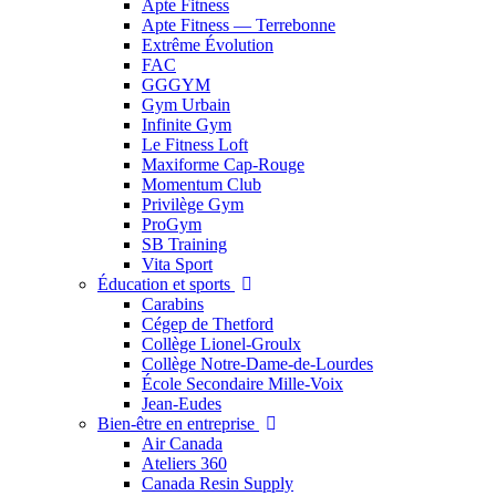
Apte Fitness
Apte Fitness — Terrebonne
Extrême Évolution
FAC
GGGYM
Gym Urbain
Infinite Gym
Le Fitness Loft
Maxiforme Cap-Rouge
Momentum Club
Privilège Gym
ProGym
SB Training
Vita Sport
Éducation et sports
Carabins
Cégep de Thetford
Collège Lionel-Groulx
Collège Notre-Dame-de-Lourdes
École Secondaire Mille-Voix
Jean-Eudes
Bien-être en entreprise
Air Canada
Ateliers 360
Canada Resin Supply