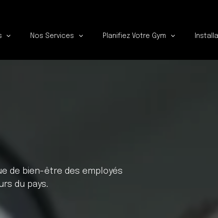
s
Nos Services
Planifiez Votre Gym
Install
que de bien-être des employés
urs du pays.