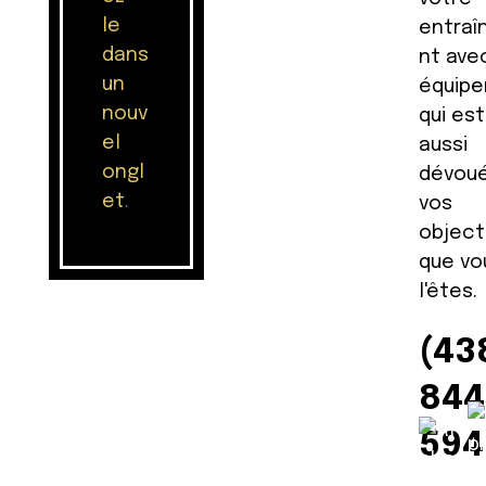
le
entra
dans
nt ave
un
équip
nouv
qui est
el
aussi
ongl
dévoué
et
.
vos
object
que vo
l'êtes.
(43
844
594