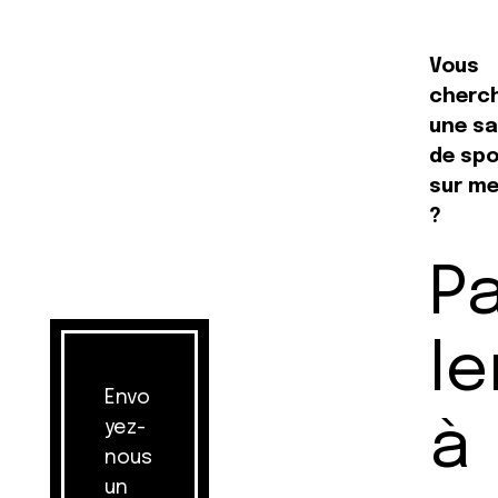
Vous
cherc
une sa
de spo
sur m
?
P
le
Envo
à
yez-
nous
un